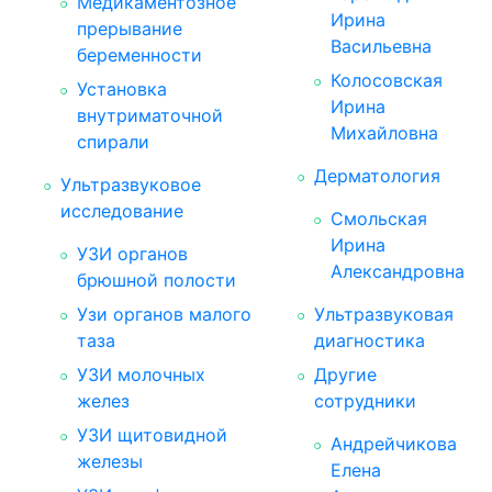
Медикаментозное
Ирина
прерывание
Васильевна
беременности
Колосовская
Установка
Ирина
внутриматочной
Михайловна
спирали
Дерматология
Ультразвуковое
исследование
Смольская
Ирина
УЗИ органов
Александровна
брюшной полости
Узи органов малого
Ультразвуковая
таза
диагностика
УЗИ молочных
Другие
желез
сотрудники
УЗИ щитовидной
Андрейчикова
железы
Елена