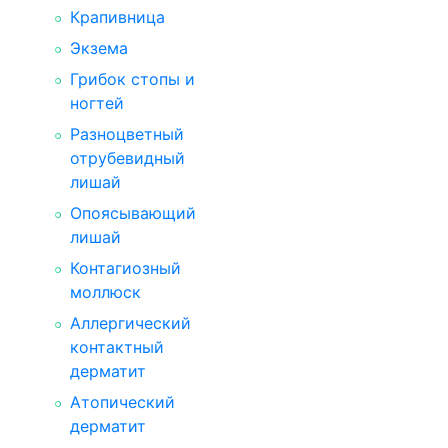
Крапивница
Экзема
Грибок стопы и
ногтей
Разноцветный
отрубевидный
лишай
Опоясывающий
лишай
Контагиозный
моллюск
Аллергический
контактный
дерматит
Атопический
дерматит