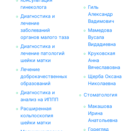
Консультация
гинеколога
Гиль
Александр
Диагностика и
Вадимович
лечение
заболеваний
Мамедова
органов малого таза
Вусала
Видадиевна
Диагностика и
лечение патологий
Круковская
шейки матки
Анна
Вячеславовна
Лечение
доброкачественных
Щерба Оксана
образований
Николаевна
Диагностика и
Стоматология
анализ на ИППП
Макашова
Расширенная
Ирина
кольпоскопия
Анатольевна
шейки матки
Горегляд