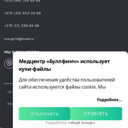
+375 (44) 799 99 88
+375 (33) 903 99 88
+375 (17) 338 99 88
snegir.14@mail.ru
МЫ В СОЦ.СЕТЯХ
Медцентр «Буллфинч» использует
куки-файлы
Для обеспечения удобства пользователей
сайта используются файлы cookie. Мы
ЧП "Дэйскомп" УНП 290609213 Лиц. Мин. Здрав. №02040/6901
обрабатываем их для анализа посещаемости
выд. 29.06.2011. Медицинский центр Bullfinch. Все права
Подробнее...
и предоставления персонализированного
защищены. Использование материалов только с разрешения
контента.
ПРИНЯТЬ
ОТКЛОНИТЬ
Вы можете принять все файлы cookie,
Разработка и сопровождение сайта - «Woyk Group»
отклонить необязательные или
Разработка:
«Woyk Group»