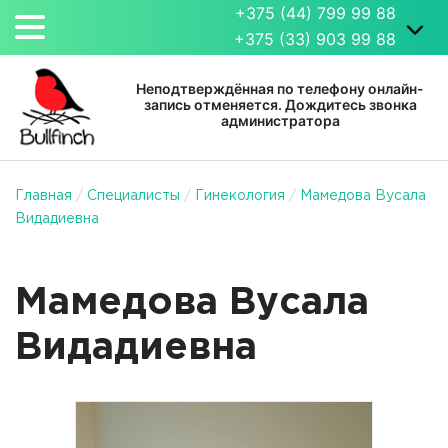
+375 (44) 799 99 88
+375 (33) 903 99 88
Неподтверждённая по телефону онлайн-
запись отменяется. Дождитесь звонка
администратора
Главная
/
Специалисты
/
Гинекология
/
Мамедова Вусала
Видадиевна
Мамедова Вусала
Видадиевна